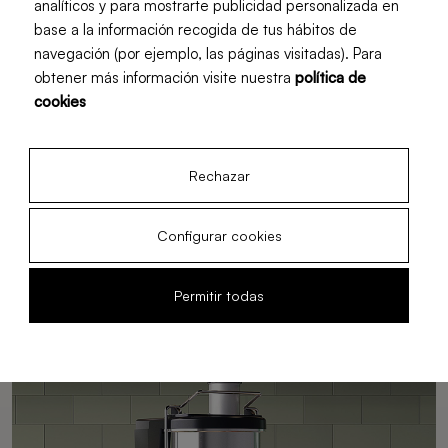
analíticos y para mostrarte publicidad personalizada en
base a la información recogida de tus hábitos de
Urban Trends
navegación (por ejemplo, las páginas visitadas). Para
obtener más información visite nuestra
política de
El mejor exprimidor de naranjas
cookies
industrial pequeño para tu
negocio
En Zummo queremos ayudarte a elegir el exprimidor de
naranjas industrial más pequeño y compacto que ayude
Rechazar
a tu negocio a optimizar espacios sacando el máximo
provecho.
Configurar cookies
23 Jul, 2025
Permitir todas