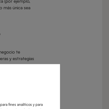
ca (por ejemplo,
to más única sea
o
negocio te
ieras y estrategias
ra fines analíticos y para
lientes.