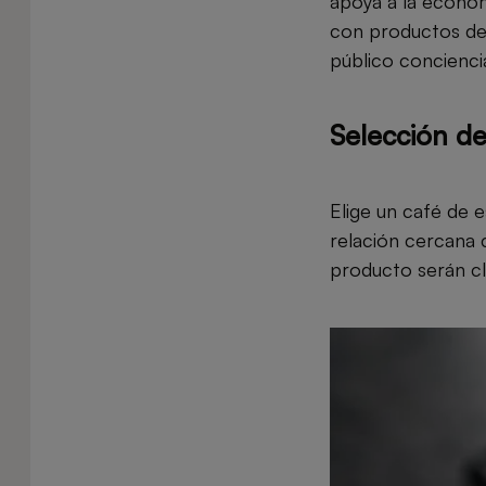
apoya a la econom
con productos de
público concienci
Selección de
Elige un café de e
relación cercana c
producto serán cla