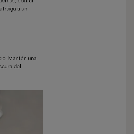
 Además, contar
traiga a un
ecio. Mantén una
scura del