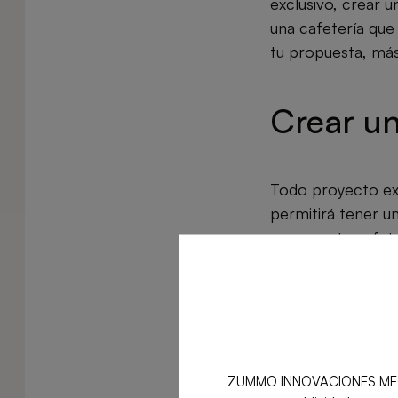
exclusivo, crear 
una cafetería que
tu propuesta, más 
Crear un
Todo proyecto exi
permitirá tener un
para que tu cafete
Estructura b
Resumen ejecu
ZUMMO INNOVACIONES MECÁNICA
Análisis de me