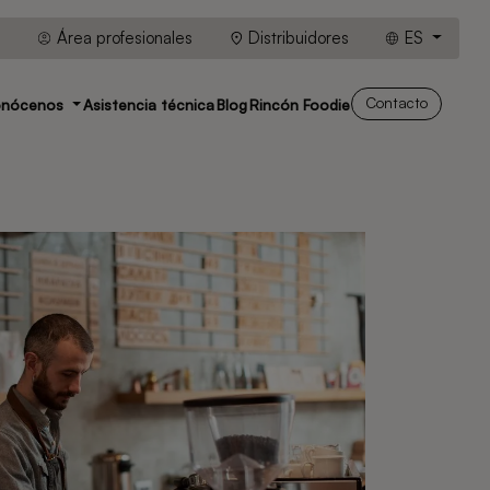
Área profesionales
Distribuidores
ES
Contacto
onócenos
Asistencia técnica
Blog
Rincón Foodie