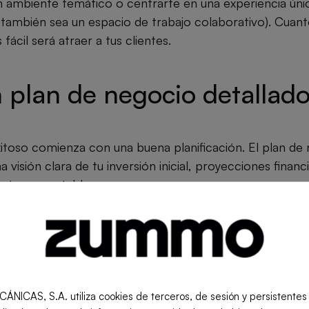
un ambiente temático o centrarte en una experiencia úni
 también sea un espacio de trabajo colaborativo). Cuan
fácil será atraer a tus clientes.
 plan de negocio detallad
toso comienza con una buena planificación. El plan de 
a visión clara de tu inversión inicial, proyecciones financ
ría sea rentable.
ásica del plan de negocio
tivo: Describe brevemente tu idea de negocio.
S, S.A. utiliza cookies de terceros, de sesión y persistentes pa
rcado: Investiga la competencia local y el perfil de tus c