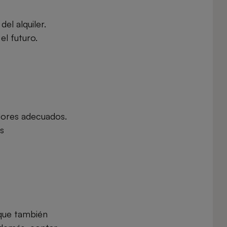
el alquiler.
el futuro.
edores adecuados.
s
 que también