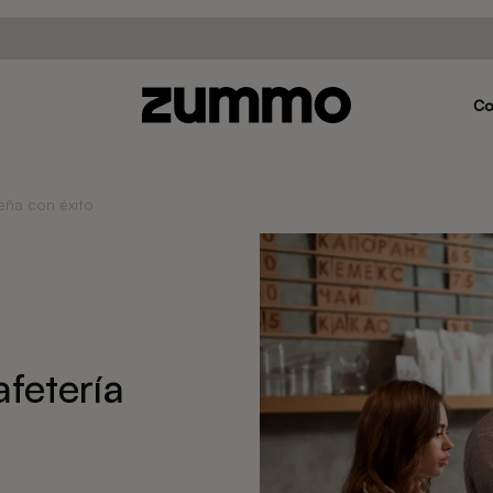
C
ña con éxito
fetería