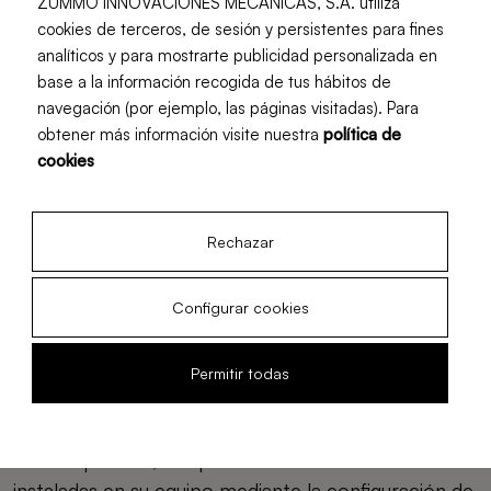
ZUMMO INNOVACIONES MECÁNICAS, S.A. utiliza
términos
cookies de terceros, de sesión y persistentes para fines
fijados en la
analíticos y para mostrarte publicidad personalizada en
base a la información recogida de tus hábitos de
Web
navegación (por ejemplo, las páginas visitadas). Para
Google.com
obtener más información visite nuestra
política de
cookies
NOTA:
Esta lista se actualizará con la mayor
celeridad posible a medida que cambien los servicios
del sitio web ofrecidos en el mismo. Sin embargo,
Rechazar
ocasionalmente durante esta actualización puede
ser que la lista no incluya ya una cookie, aunque
Configurar cookies
siempre se referirá a cookies con propósitos
idénticos a los registrados en esta lista.
Permitir todas
¿Cómo puedes configurar o deshabilitar tus
cookies?
Puedes permitir, bloquear o eliminar las cookies
instaladas en su equipo mediante la configuración de