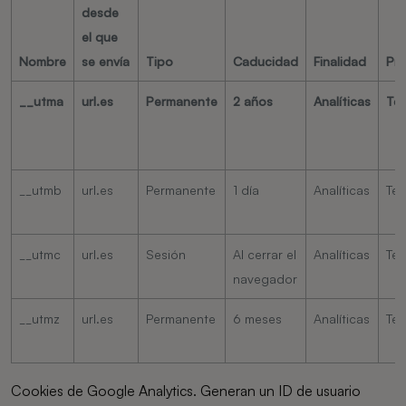
desde
el que
Nombre
se envía
Tipo
Caducidad
Finalidad
Pro
__utma
url.es
Permanente
2 años
Analíticas
Ter
__utmb
url.es
Permanente
1 día
Analíticas
Ter
__utmc
url.es
Sesión
Al cerrar el
Analíticas
Ter
navegador
__utmz
url.es
Permanente
6 meses
Analíticas
Ter
Cookies de Google Analytics. Generan un ID de usuario