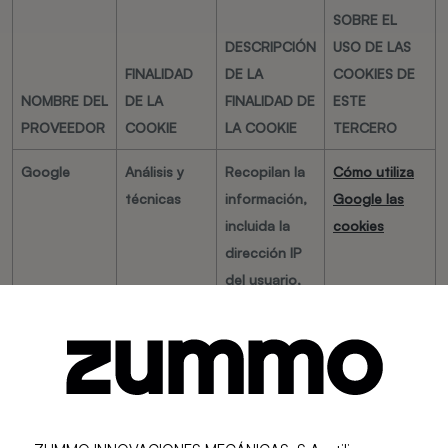
SOBRE EL
DESCRIPCIÓN
USO DE LAS
FINALIDAD
DE LA
COOKIES DE
NOMBRE DEL
DE LA
FINALIDAD DE
ESTE
PROVEEDOR
COOKIE
LA COOKIE
TERCERO
Google
Análisis y
Recopilan la
Cómo utiliza
técnicas
información,
Google las
incluida la
cookies
dirección IP
del usuario,
que será
transmitida,
tratada y
almacenada
por Google
en los