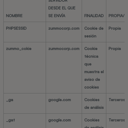
SERVIDOR
DESDE EL QUE
NOMBRE
SE ENVÍA
FINALIDAD
PROPIA/T
PHPSESSID
zummocorp.com
Cookie de
Propia
sesión
zummo_cokie
zummocorp.com
Cookie
Propia
técnica
que
muestra el
aviso de
cookies
_ga
google.com
Cookies
Terceros
de análisis
_gat
google.com
Cookies
Terceros
de análisis