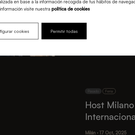
lizada en base a la información recogida de tus hábitos de navegac
información visite nuestra
política de cookies
igurar cookies
Permitir todas
Pasado
Feria
Host Milano
Internaciona
HORECA y F
Milán · 17 Oct, 2025