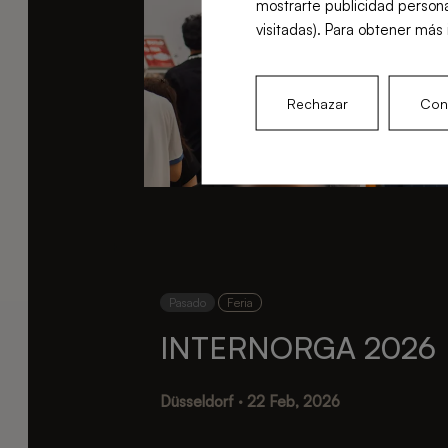
mostrarte publicidad persona
visitadas). Para obtener más 
Rechazar
Conf
Pasado
Feria
INTERNORGA 2026
Düsseldorf · 22 Feb, 2026