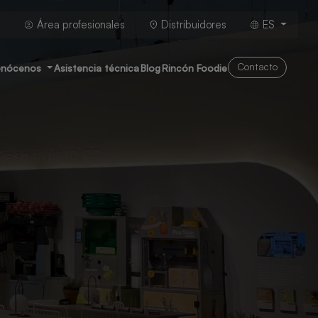
Área profesionales
Distribuidores
ES
Contacto
onócenos
Asistencia técnica
Blog
Rincón Foodie