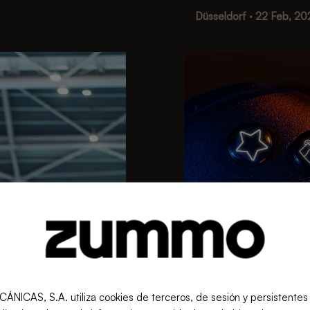
Düsseldorf · 22 Feb, 20
S, S.A. utiliza cookies de terceros, de sesión y persistentes pa