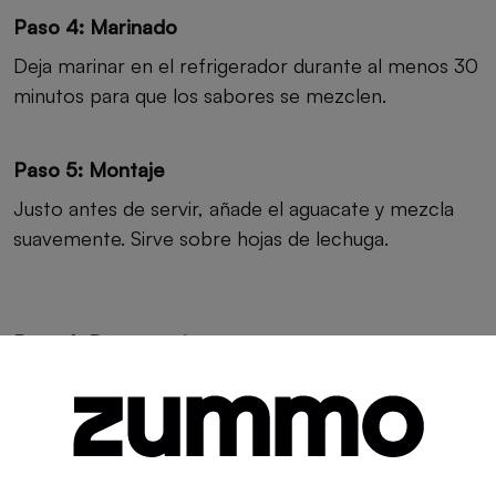
Paso 4: Marinado
Deja marinar en el refrigerador durante al menos 30
minutos para que los sabores se mezclen.
Paso 5: Montaje
Justo antes de servir, añade el aguacate y mezcla
suavemente. Sirve sobre hojas de lechuga.
Paso 6: Presentación
Garnish with lime slices and fresh cilantro.