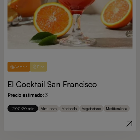
Naranja
Piña
El Cocktail San Francisco
Precio estimado:
3
00:20 min
Almuerzo
Merienda
Vegetariano
Mediterránea