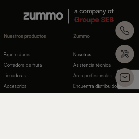
Nuestros productos
Zummo
Exprimidores
Nosotros
Cortadora de fruta
Asistencia técnica
Licuadoras
Área profesionales
Accesorios
Encuentra distribuidor
Alquiler de exprimidoras
Canal de Comunicación
Zummo
Contáctanos
FAQ’s
Proveedores