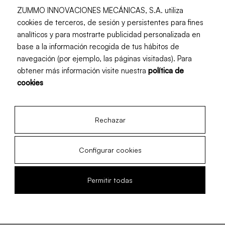
Valor nutricional
ZUMMO INNOVACIONES MECÁNICAS, S.A. utiliza
cookies de terceros, de sesión y persistentes para fines
analíticos y para mostrarte publicidad personalizada en
Amount per Servings
base a la información recogida de tus hábitos de
Calorías
navegación (por ejemplo, las páginas visitadas). Para
obtener más información visite nuestra
política de
% Daily Value
cookies
Calorías
250 kcal
Rechazar
Grasas
15 g
Proteínas
20 g
Configurar cookies
Carbohidratos
12 g
Permitir todas
Fibra
5 g