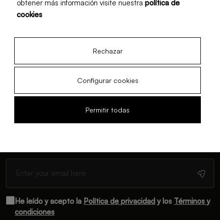
obtener más información visite nuestra
política de
cookies
22 Feb, 2026
· Düsseldorf
Rechazar
Configurar cookies
Permitir todas
Newsletter
Suscríbete y recibe contenido actualizado mensualmente
He leído y acepto la
Política de privacidad
y los
Términos y
condiciones