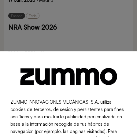
17 Jun, 2026
· Madrid
Pasado
Feria
NRA Show 2026
16 May, 2026
· Chicago
Pasado
Feria
FHA 2026
ZUMMO INNOVACIONES MECÁNICAS, S.A. utiliza
21 Apr, 2026
· Singapore
cookies de terceros, de sesión y persistentes para fines
analíticos y para mostrarte publicidad personalizada en
Pasado
Feria
base a la información recogida de tus hábitos de
navegación (por ejemplo, las páginas visitadas). Para
Zummo en EuroShop 2026