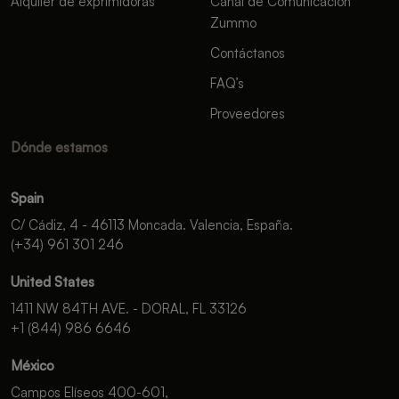
Alquiler de exprimidoras
Canal de Comunicación
Zummo
Contáctanos
FAQ’s
Proveedores
Dónde estamos
Spain
C/ Cádiz, 4 - 46113 Moncada. Valencia, España.
(+34) 961 301 246
United States
1411 NW 84TH AVE. - DORAL, FL 33126
+1 (844) 986 6646
México
Campos Elíseos 400-601,