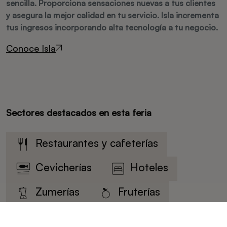
sencilla. Proporciona sensaciones nuevas a tus clientes
y asegura la mejor calidad en tu servicio. Isla incrementa
tus ingresos incorporando alta tecnología a tu negocio.
Conoce Isla
Sectores destacados en esta feria
Restaurantes y cafeterías
Cevicherías
Hoteles
Zumerías
Fruterías
Oficinas
Colectividades