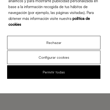
analíticos y para mostrarte publicidad personalizada en
base a la información recogida de tus hábitos de
navegación (por ejemplo, las páginas visitadas). Para
obtener más información visite nuestra
política de
cookies
Cortador de piña industrial
Rechazar
Isla by Zummo ofrece una experiencia única al
consumidor, haciendo que una piña fresca esté lista
Configurar cookies
para disfrutarla en cualquier lugar de forma rápida y
sencilla. Proporciona sensaciones nuevas a tus clientes
y asegura la mejor calidad en tu servicio. Isla incrementa
Permitir todas
tus ingresos incorporando alta tecnología a tu negocio.
Conoce Isla