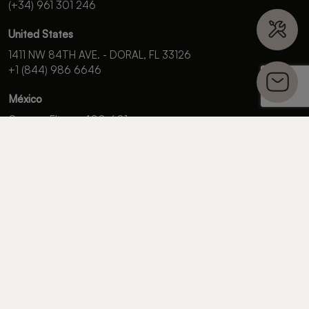
(+34) 961 301 246
United States
1411 NW 84TH AVE. - DORAL, FL 33126
+1 (844) 986 6646
México
Campos Elíseos 400-601,
Polanco Reforma Del. Miguel Hidalgo,
C.P. 11550, Ciudad de México.
+52 (55) 5985 9196
PATROCINADOR
OFICIAL
DEL VALENCIA
BASKET