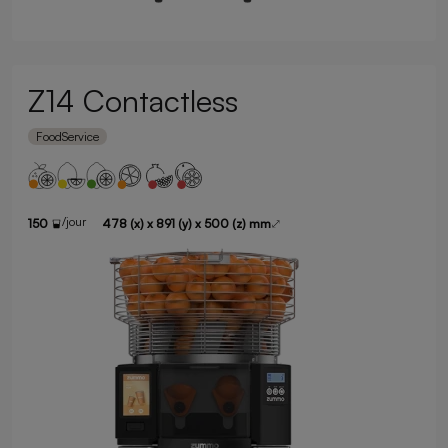
Z14 Contactless
FoodService
/jour
150
478 (x) x 891 (y) x 500 (z) mm