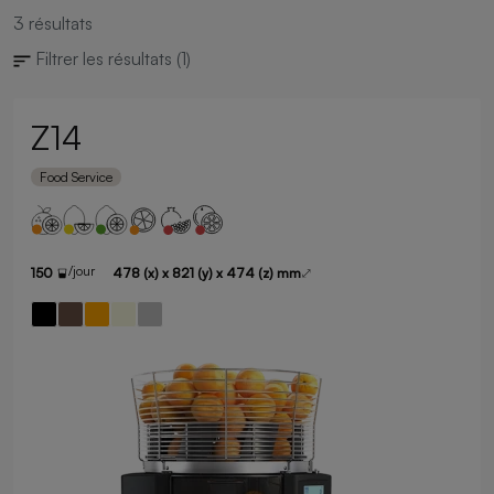
3
résultats
Filtrer les résultats
(1)
Z14
Food Service
/jour
150
478 (x) x 821 (y) x 474 (z) mm