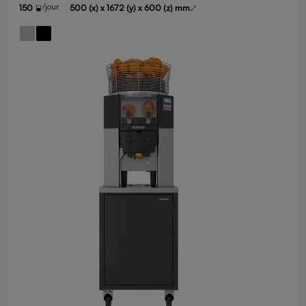
/jour
150
500 (x) x 1672 (y) x 600 (z) mm