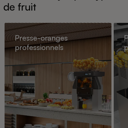
de fruit
Presse-oranges
P
professionnels
p