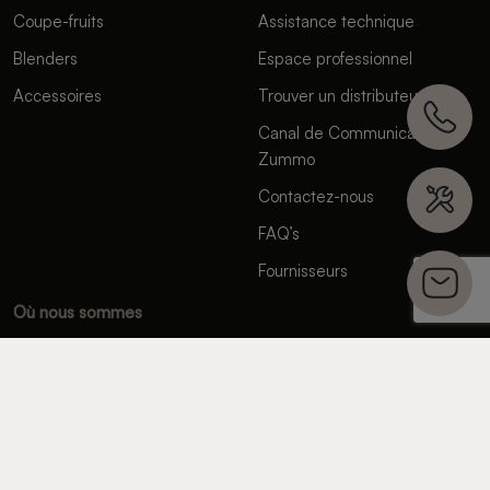
Coupe-fruits
Assistance technique
Blenders
Espace professionnel
Accessoires
Trouver un distributeur
Canal de Communication de
Zummo
Contactez-nous
FAQ’s
Fournisseurs
Où nous sommes
Spain
C/ Cádiz, 4 - 46113 Moncada. Valencia, España.
(+34) 961 301 246
United States