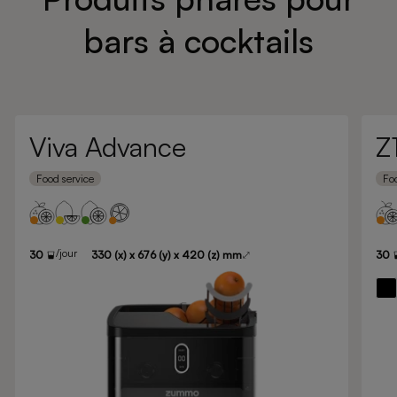
bars à cocktails
Viva Advance
Z
Food service
Foo
/jour
30
330 (x) x 676 (y) x 420 (z) mm
30