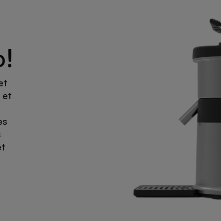
o!
et
 et
es
s
et