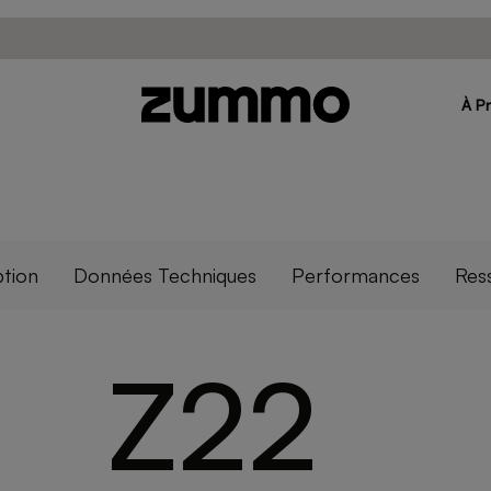
À P
ption
Données Techniques
Performances
Res
Z22