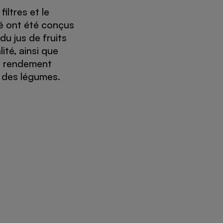
iltres et le
é ont été conçus
du jus de fruits
ité, ainsi que
n rendement
 des légumes.