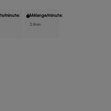
its/minute:
Mélange/minute:
2 l/min