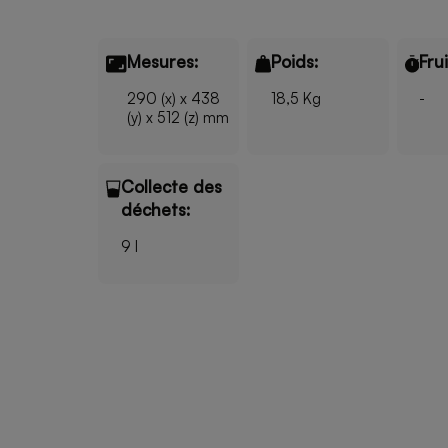
Mesures:
Poids:
Fru
290 (x) x 438
18,5 Kg
-
(y) x 512 (z) mm
Collecte des
déchets:
9 l