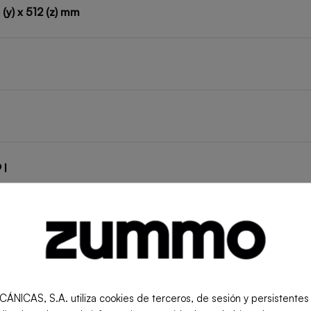
 (y) x 512 (z) mm
 l
z
S, S.A. utiliza cookies de terceros, de sesión y persistentes pa