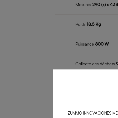
Mesures
290 (x) x 438
Poids
18,5 Kg
Puissance
800 W
Collecte des déchets
9
TPM
3000 Rpm
Tension
220 V - 50 H
ZUMMO INNOVACIONES MECÁNICA