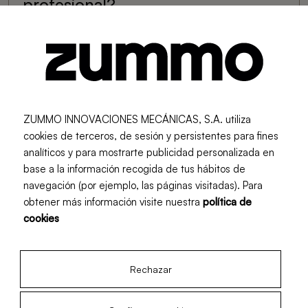
profesional?
¿Cuánto tarda en amortizarse un
exprimidor de cítricos eléctrico?
ZUMMO INNOVACIONES MECÁNICAS, S.A. utiliza
¿Qué mantenimiento requiere un
cookies de terceros, de sesión y persistentes para fines
exprimidor de Zummo?
analíticos y para mostrarte publicidad personalizada en
base a la información recogida de tus hábitos de
navegación (por ejemplo, las páginas visitadas). Para
¿Cuántos kilos de fruta se
obtener más información visite nuestra
política de
cookies
necesitan para exprimir un litro
de zumo?
Rechazar
De quel type de presse-agrumes