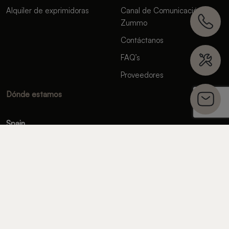
Alquiler de exprimidoras
Canal de Comunicación
Zummo
Contáctanos
FAQ’s
Proveedores
Dónde estamos
Spain
C/ Cádiz, 4 - 46113 Moncada. Valencia, España.
(+34) 961 301 246
United States
1411 NW 84TH AVE. - DORAL, FL 33126
+1 (844) 986 6646
México