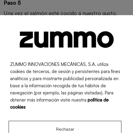
Paso 5
Una vez el salmón esté cocido a nuestro gusto,
sacamos los filetes de la parrilla y los vamos
colocando en platos.
El toque final: cubrimos los filetes de salmón con la
salsa de limón y espolvoreamos el cilantro picado
por encima. Podemos decorar con rodajas de limón.
ZUMMO INNOVACIONES MECÁNICAS, S.A. utiliza
Servimos el salmón inmediatamente y lo
cookies de terceros, de sesión y persistentes para fines
acompañamos con nuestra guarnición favorita,
analíticos y para mostrarte publicidad personalizada en
base a la información recogida de tus hábitos de
como arroz basmati, una ensalada de lechuga y
navegación (por ejemplo, las páginas visitadas). Para
tomate o verduras a la plancha. Bon appétit!!
obtener más información visite nuestra
política de
cookies
Rechazar