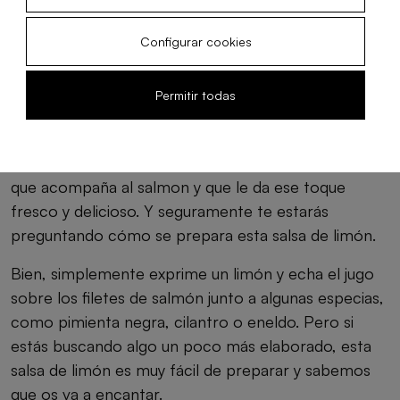
Configurar cookies
Permitir todas
Cómo hacer salsa de limón
Una de las claves de esta receta es la salsa de limón
que acompaña al salmon y que le da ese toque
fresco y delicioso. Y seguramente te estarás
preguntando cómo se prepara esta salsa de limón.
Bien, simplemente exprime un limón y echa el jugo
sobre los filetes de salmón junto a algunas especias,
como pimienta negra, cilantro o eneldo. Pero si
estás buscando algo un poco más elaborado, esta
salsa de limón es muy fácil de preparar y sabemos
que os va a encantar.