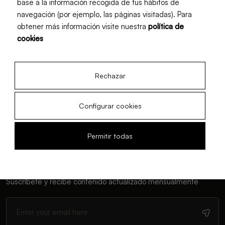
base a la información recogida de tus hábitos de
navegación (por ejemplo, las páginas visitadas). Para
A fresh touch
Urban T
obtener más información visite nuestra
política de
Todo lo que el zumo
Guía
cookies
de naranja 100%
plan
exprimido hace por ti
menú
03 Jun, 2026
30 Nov
Rechazar
y co
Configurar cookies
Permitir todas
Newsletter
Suscríbete y recibe contenido actualizado mensualmente