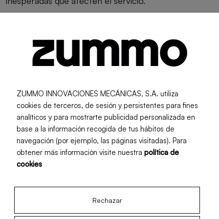
inesperadas que afecten el servicio.
Durabilidad y materiales de fabricación
Invertir en
exprimidores
fabricados con materiales
de
alta calidad
garantiza resistencia al desgaste y a
la corrosión, imprescindibles en un entorno
ZUMMO INNOVACIONES MECÁNICAS, S.A. utiliza
profesional.
cookies de terceros, de sesión y persistentes para fines
analíticos y para mostrarte publicidad personalizada en
base a la información recogida de tus hábitos de
Tamaño y diseño adaptado al espacio del
navegación (por ejemplo, las páginas visitadas). Para
hotel
obtener más información visite nuestra
política de
cookies
El exprimidor debe integrarse en el espacio
disponible, ya sea en cocinas, barras o zonas de
Rechazar
autoservicio. Un
diseño compacto y estético