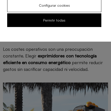
contribuye a mantener un ambiente agradable y
Configurar cookies
ordenado, especialmente en áreas visibles para los
huéspedes.
Permitir todas
Consumo energético y eficiencia
Los costes operativos son una preocupación
constante. Elegir
exprimidores con tecnología
eficiente en consumo energético
permite reducir
gastos sin sacrificar capacidad ni velocidad.