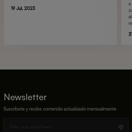
a
19 Jul, 2023
z
a
r
3
Newsletter
Suscríbete y recibe contenido actualizado mensualmente