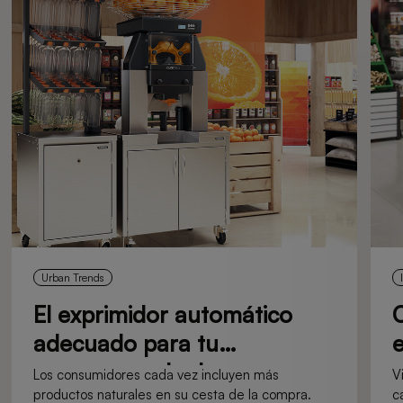
Urban Trends
El exprimidor automático
C
adecuado para tu
e
supermercado: La
a
Los consumidores cada vez incluyen más
V
productos naturales en su cesta de la compra.
c
importancia de elegir bien