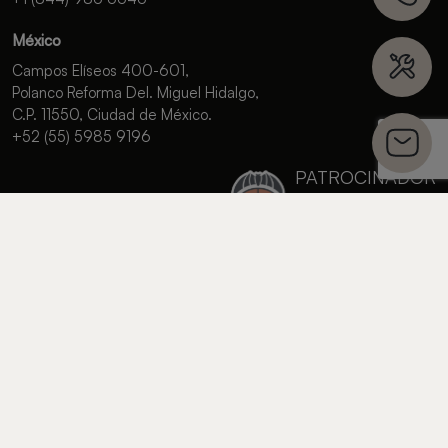
México
Campos Elíseos 400-601,
Polanco Reforma Del. Miguel Hidalgo,
C.P. 11550, Ciudad de México.
+52 (55) 5985 9196
PATROCINADOR
OFICIAL
DEL VALENCIA
BASKET
Política de privacidad
Política de cookies
Configurar cookies
© 2026 Zummo