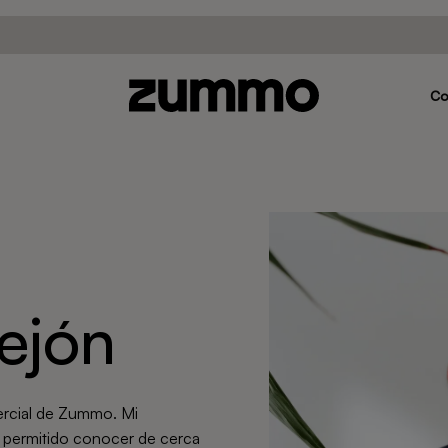
C
ejón
ercial de Zummo. Mi
 permitido conocer de cerca