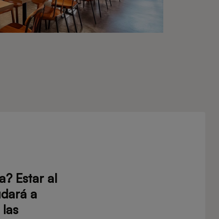
a? Estar al
udará a
 las