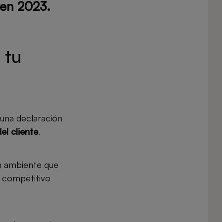
 en 2023
.
 tu
 una declaración
el cliente
.
 un ambiente que
n competitivo