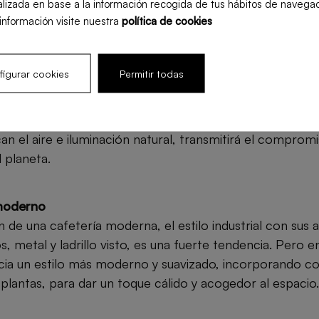
lizada en base a la información recogida de tus hábitos de navegac
en vivo por la noche. Esta flexibilidad no solo optimiza 
información visite nuestra
política de cookies
 también atrae a una variedad más amplia de clientes.
igurar cookies
Permitir todas
e
iental es una tendencia que se viene consolidando des
tos de diseño sostenible, como muebles de materiales 
can el aire e iluminación natural, transmitirá el comprom
 planeta.
 moderno
n de una cafetería moderna, el estilo industrial con sus
s, metal y ladrillo visto, es una fuerte tendencia. Pero 
ia un estilo más moderno y suavizado, incorporando co
plantas, para dar un toque cálido y acogedor al espacio.