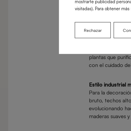
mostrarte publicidad persona
eventos de música 
visitadas). Para obtener más 
espacio, sino que
Rechazar
Conf
Diseño sostenibl
La conciencia amb
Incorporar elemen
plantas que purifi
con el cuidado del
Estilo industrial
Para la decoració
bruto, techos alto
evolucionando hac
maderas suaves y 