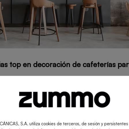
as top en decoración de cafeterías pa
encias en decoración de cafeterías apuestan por los sigu
ncionalidad
uncionales que se adapten a diferentes necesidades y e
S, S.A. utiliza cookies de terceros, de sesión y persistentes pa
 de lectura durante el día puede transformarse en un e