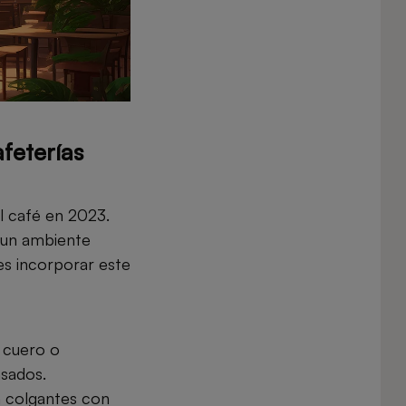
afeterías
l café en 2023.
 un ambiente
es incorporar este
e cuero o
asados.
an colgantes con