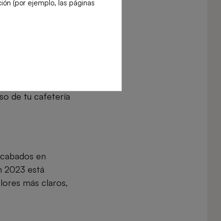
ión (por ejemplo, las páginas
el uso del
de hace años.
reciclados,
iso de tu cafetería
 acabados en
en 2023 está
lores más claros,