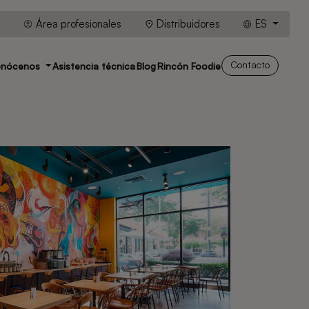
Área profesionales
Distribuidores
ES
Contacto
onócenos
Asistencia técnica
Blog
Rincón Foodie