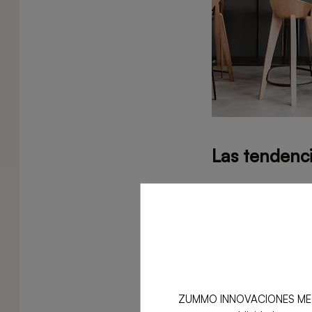
Las tendenci
En 2023, las tend
pautas:
Versatilidad y fu
Crea áreas multif
ZUMMO INNOVACIONES MECÁNICA
ejemplo, una zona