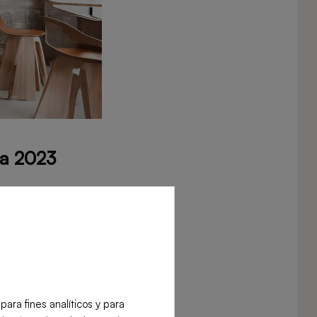
ra 2023
ientes estilos y
ventos. Por
ra fines analíticos y para
spacio para