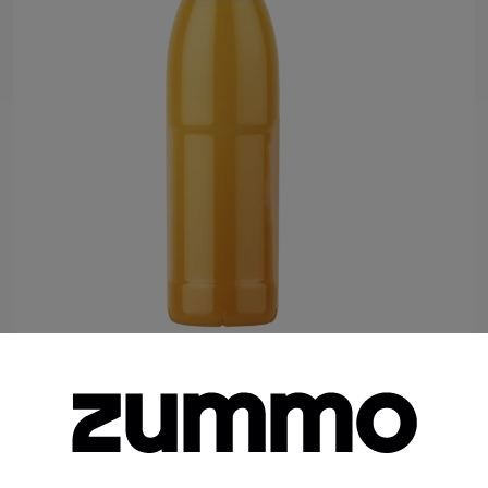
Botella Rpet 0.25 L (Lotes De 160 Uds)
Food Service
Retail