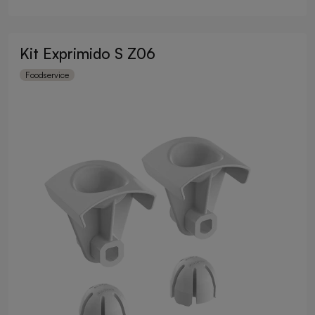
Kit Exprimido S Z06
Foodservice