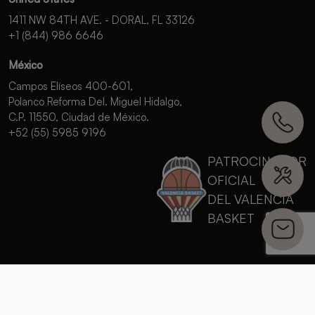
1411 NW 84TH AVE. - DORAL, FL 33126
+1 (844) 986 6646
México
Campos Elíseos 400-601,
Polanco Reforma Del. Miguel Hidalgo,
C.P. 11550, Ciudad de México.
+52 (55) 5985 9196
PATROCINADOR
OFICIAL
DEL VALENCIA
BASKET
Política de privacidad
Política de cookies