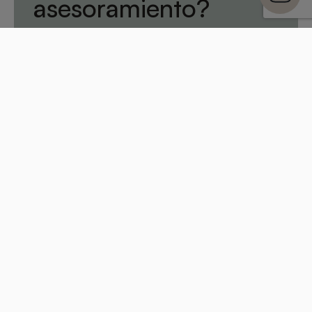
asesoramiento?
Si tienes dudas de
qué accesorio
necesitas, contacta a
nuestro equipo
Contacta con nuestro equipo