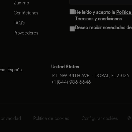
Zummo
He leído y acepto la
Política
Contáctanos
Términos y condiciones
FAQ’s
Deseo recibir novedades d
Proveedores
United States
cia, España.
1411 NW 84TH AVE. - DORAL, FL 33126
+1 (844) 986 6646
e privacidad
Política de cookies
Configurar cookies
©