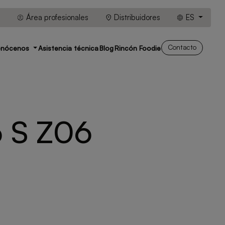
Área profesionales
Distribuidores
ES
Contacto
onócenos
Asistencia técnica
Blog
Rincón Foodie
o S Z06