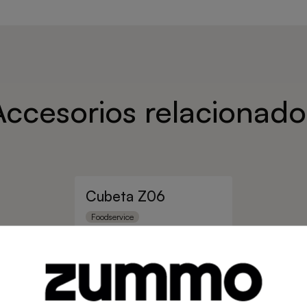
Accesorios relacionado
Cubeta Z06
Foodservice