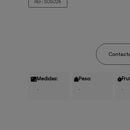
REF: 505026
Contact
Medidas:
Peso:
Fru
-
-
-