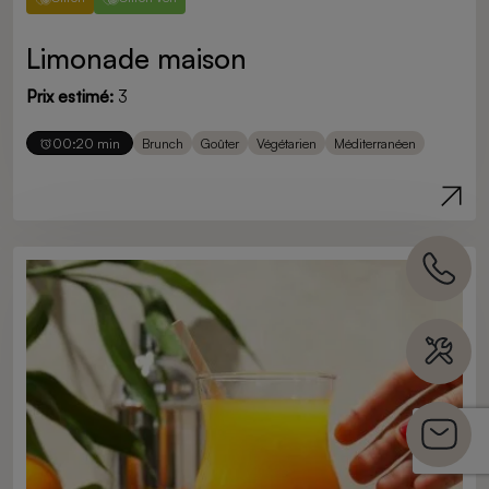
Limonade maison
Prix estimé:
3
00:20 min
Brunch
Goûter
Végétarien
Méditerranéen