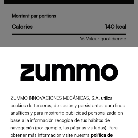
Montant par portions
Calories
140 kcal
% Valeur quotidienne
Graisses
1.2 g
Protéines
3.5 g
Glucides
30 g
Fibres
5 g
ZUMMO INNOVACIONES MECÁNICAS, S.A. utiliza
cookies de terceros, de sesión y persistentes para fines
Sucres
23 g
analíticos y para mostrarte publicidad personalizada en
base a la información recogida de tus hábitos de
Vitamine C (%)
120%
navegación (por ejemplo, las páginas visitadas). Para
obtener más información visite nuestra
política de