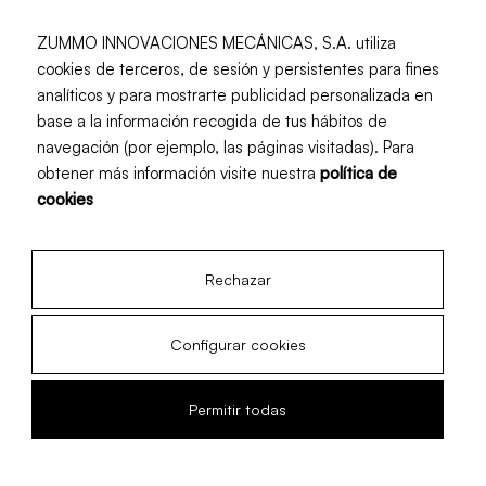
ZUMMO INNOVACIONES MECÁNICAS, S.A. utiliza
cookies de terceros, de sesión y persistentes para fines
Kit de Bacs en Inox Z14
analíticos y para mostrarte publicidad personalizada en
base a la información recogida de tus hábitos de
navegación (por ejemplo, las páginas visitadas). Para
obtener más información visite nuestra
política de
cookies
Rechazar
Configurar cookies
Permitir todas