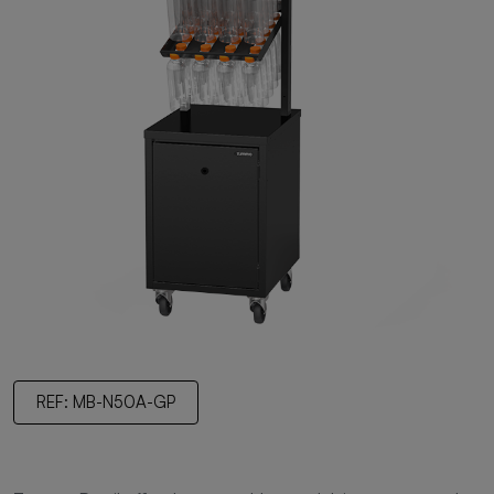
REF: MB-N50A-GP