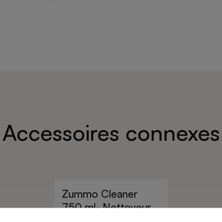
Accessoires connexes
Zummo Cleaner
750 ml- Nettoyeur