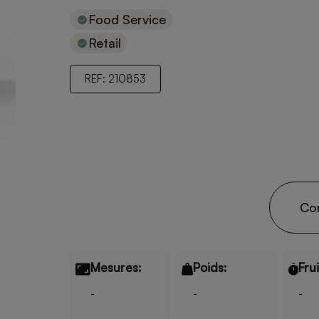
Food Service
Retail
REF: 210853
Co
Mesures:
Poids:
Fru
-
-
-