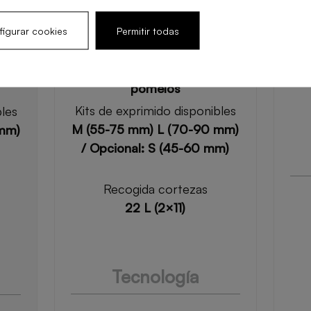
mm
M 
6
igurar cookies
Permitir todas
Frutas recomendadas
Naranjas, limones, limas y
 y
mandarinas, granadas y
y
pomelos
Kits de exprimido disponibles
bles
M (55-75 mm) L (70-90 mm)
 mm)
/ Opcional: S (45-60 mm)
Recogida cortezas
22 L (2×11)
Tecnología