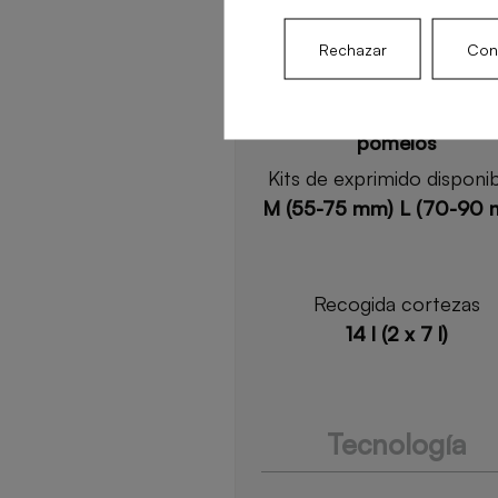
64-88 mm / 77-100 
Rechazar
Conf
Frutas recomendadas
Naranjas, limones, limas
mandarinas, granadas 
pomelos
Kits de exprimido disponi
M (55-75 mm) L (70-90
Recogida cortezas
14 l (2 x 7 l)
Tecnología