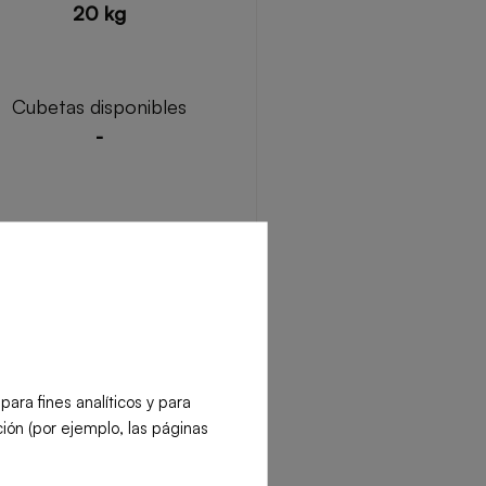
20 kg
Cubetas disponibles
-
Diámetro de la fruta
76 mm. Opt: 64-88 mm /
100 mm / 53-76 mm Opt:
4-88 mm / 77-100 mm
Frutas recomendadas
aranjas, limones, limas y
ra fines analíticos y para
mandarinas, granadas y
ión (por ejemplo, las páginas
pomelos
s de exprimido disponibles