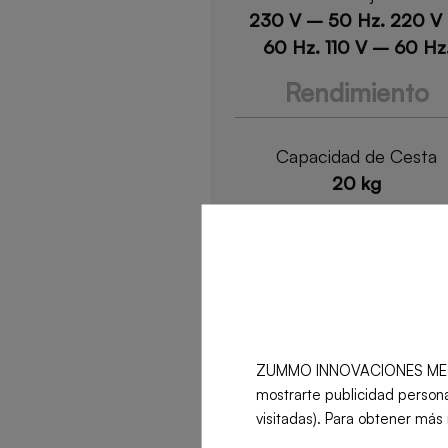
230 V – 50 Hz. 220 V
60 Hz. 110 V – 60 Hz
Rendimiento
Capacidad de Cesta
20 kg
Cubetas disponibles
-
ZUMMO INNOVACIONES MECÁNICA
Diámetro de la fruta
mostrarte publicidad persona
53-76 mm. Opt: 64-88 
visitadas). Para obtener más 
77-100 mm / 53-76 mm 