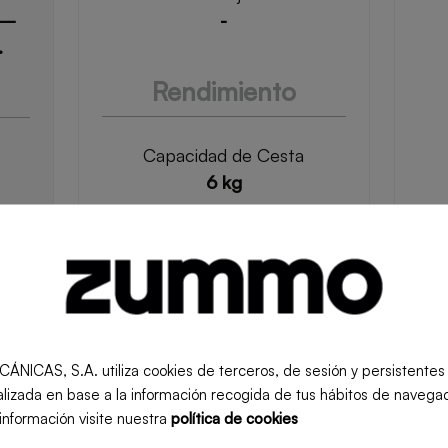
 –
-
.
Rendimiento
Capacidad de Cesta
6 kg
53-
77-
Cubetas disponibles
6
Grafito, Marrón, Naranja,
Beige
N
S, S.A. utiliza cookies de terceros, de sesión y persistentes pa
Diámetro de la fruta
lizada en base a la información recogida de tus hábitos de navegac
55-75 mm / 70-90 mm. Opt:
mm /
información visite nuestra
política de cookies
45-60 mm
Opt:
Kit