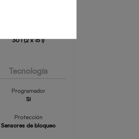
(53-76 mm)/Opc: S (40-
0 mm); L( 64-88mm); XL
(77-100 mm)
Recogida cortezas
30 l (2 x 15 l)
Tecnología
Programador
Sí
Protección
Sensores de bloqueo