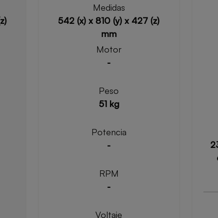
Medidas
z)
542 (x) x 810 (y) x 427 (z)
mm
Motor
-
Peso
51 kg
Potencia
2
-
RPM
-
Voltaje