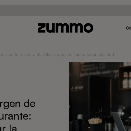
C
ia en tu restaurante: Claves para aumentar la rentabilidad
rgen de
urante:
r la