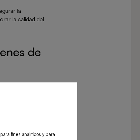
egurar la
orar la calidad del
genes de
nte, y algunos de
ra fines analíticos y para