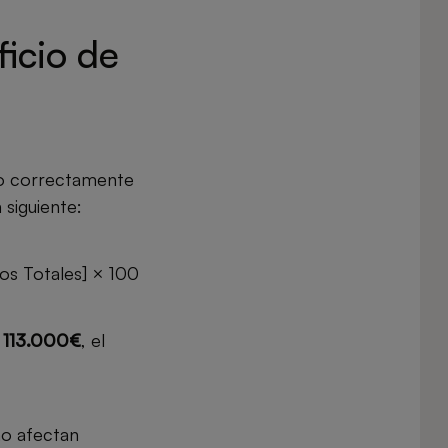
icio de
rlo correctamente
 siguiente:
sos Totales] × 100
n
113.000€
, el
mo afectan