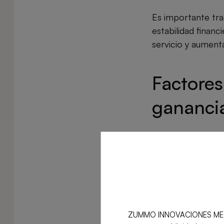
Es importante tra
estabilidad financ
servicio y aumenta
Factore
ganancia
Existen varios fa
ellos son más fáci
Aquí te comparti
ZUMMO INNOVACIONES MECÁNICA