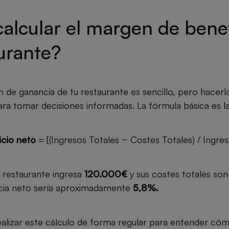
lcular el margen de benef
urante?
n de ganancia de tu restaurante es sencillo, pero hace
ra tomar decisiones informadas. La fórmula básica es la
icio neto
= [(Ingresos Totales − Costes Totales) / Ingre
n restaurante ingresa
120.000€
y sus costes totales so
ia neto sería aproximadamente
5,8%.
alizar este cálculo de forma regular para entender có