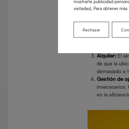
Costes de al
mostrarte publicidad persona
visitadas). Para obtener más 
factores que 
crucial optimi
proveedores.
Rechazar
Conf
Costos labora
directamente 
y evitar el ex
Alquiler:
El al
de que la ubi
demasiado a 
Gestión de o
innecesarios.
en la eficienc