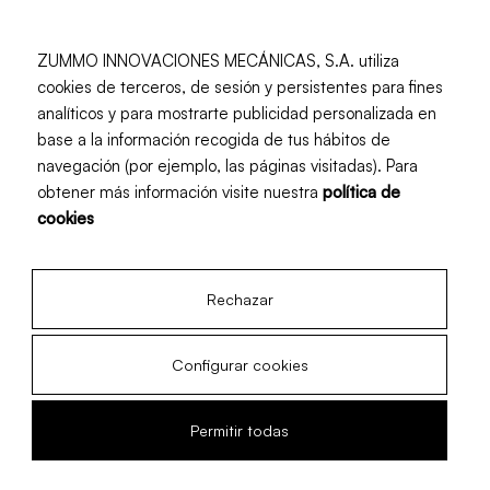
ZUMMO INNOVACIONES MECÁNICAS, S.A. utiliza
cookies de terceros, de sesión y persistentes para fines
analíticos y para mostrarte publicidad personalizada en
Newsletter
base a la información recogida de tus hábitos de
navegación (por ejemplo, las páginas visitadas). Para
Suscríbete y recibe contenido actualizado mensualmente
obtener más información visite nuestra
política de
cookies
Rechazar
He leído y acepto la
Política de privacidad
y los
Términos y
condiciones
Deseo recibir novedades de Zummo.
Configurar cookies
Permitir todas