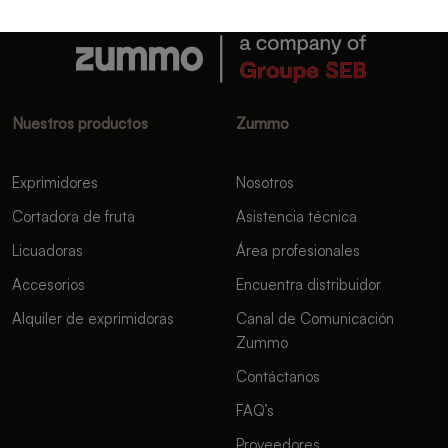
Nuestros productos
Zummo
Exprimidores
Nosotros
Cortadora de fruta
Asistencia técnica
Licuadoras
Área profesionales
Accesorios
Encuentra distribuidor
Alquiler de exprimidoras
Canal de Comunicación
Zummo
Contáctanos
FAQ’s
Proveedores