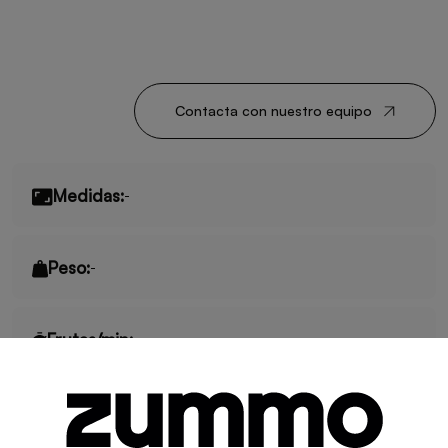
Contacta con nuestro equipo
Medidas:
-
Peso:
-
Frutas/min:
-