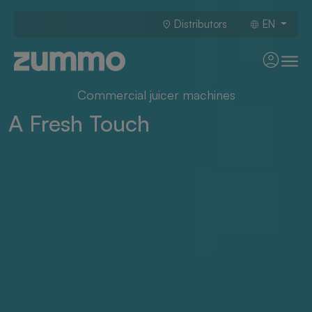
Distributors
EN
Commercial juicer machines
The #1 juicer in retail
Discover The Yield Revolution
A Fresh Touch