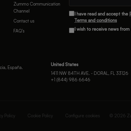
Zummo Communication
Channel
I have read and accept the
Terms and conditions
Contact us
I wish to receive news fro
FAQ’s
United States
cia, España.
1411 NW 84TH AVE. - DORAL, FL 33126
+1 (844) 986 6646
cy Policy
Cookie Policy
Configure cookies
© 2026 Z