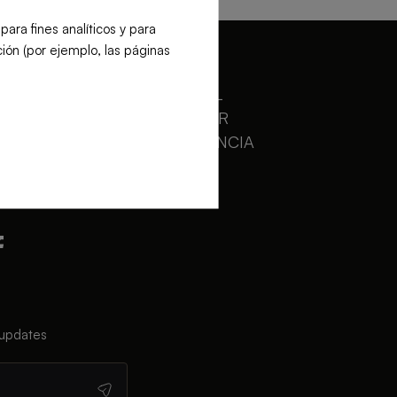
ra fines analíticos y para
ión (por ejemplo, las páginas
OFFICIAL
SPONSOR
OF VALENCIA
BASKET
 updates