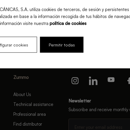
S, S.A. utiliza cookies de terceros, de sesión y persistentes pa
lizada en base a la información recogida de tus hábitos de navegac
información visite nuestra
política de cookies
igurar cookies
Permitir todas
Zummo
About Us
Newsletter
Technical assistance
Subscribe and receive monthly
Professional area
Find distributor