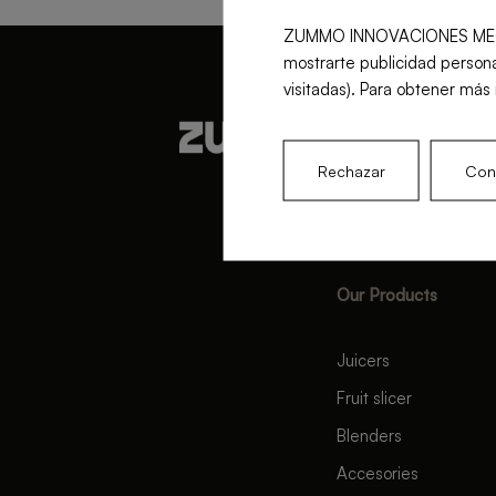
ZUMMO INNOVACIONES MECÁNICA
mostrarte publicidad persona
visitadas). Para obtener más 
Rechazar
Conf
Our Products
Juicers
Fruit slicer
Blenders
Accesories