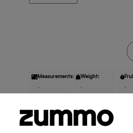
Measurements:
Weight:
Fru
-
-
-