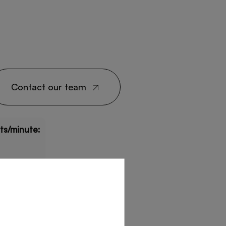
Contact our team
its/minute: