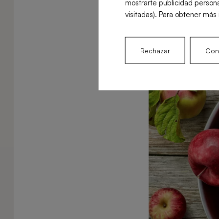
mostrarte publicidad persona
couleur crème
visitadas). Para obtener más 
fraîche ou en 
Rechazar
Conf