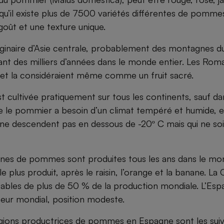
qu’il existe plus de 7500 variétés différentes de pomm
oût et une texture unique.
inaire d’Asie centrale, probablement des montagnes du
ant des milliers d’années dans le monde entier. Les Roma
et la considéraient même comme un fruit sacré.
est cultivée pratiquement sur tous les continents, sauf d
ue le pommier a besoin d’un climat tempéré et humide, e
ne descendent pas en dessous de -20º C mais qui ne so
nnes de pommes sont produites tous les ans dans le mond
le plus produit, après le raisin, l’orange et la banane. La 
ables de plus de 50 % de la production mondiale. L’Espa
teur mondial, position modeste.
égions productrices de pommes en Espagne sont les suiv