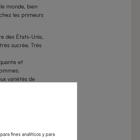
 le monde, bien
 chez les primeurs
e des États-Unis,
 très sucrée. Très
oquante et
 pommes.
eux variétés de
 fond jaune-vert.
arfaite pour être
 démarque grâce à
pommes Red
ra fines analíticos y para
bicolore (rouge et