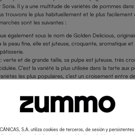
t Soria. Il y a une multitude de variétés de pommes dans
us trouvons le plus habituellement et le plus facilement
marchés sont les suivantes :
ue également sous le nom de Golden Delicious, originair
à la peau fine, elle est juteuse, croquante, aromatique et
âtisserie.
 verte et de grande taille, sa pulpe est juteuse, très cr
dulée. C’est la variété la plus utilisée dans la tarte aux
 variétés les plus populaires, c’est un croisement entre d
ats-Unis, les Red Delicious et Ralls Janet. Rosée sur un
roquante et juteuse, sucrée avec une touche acidulée, p
rue.
 : originaire des États-Unis, cette variété de pomme se
uge intense et sa pulpe consistante et farineuse. Les 
ent toujours sucrées.
S, S.A. utiliza cookies de terceros, de sesión y persistentes pa
originaire de Nouvelle-Zélande, cette variété de pomme 