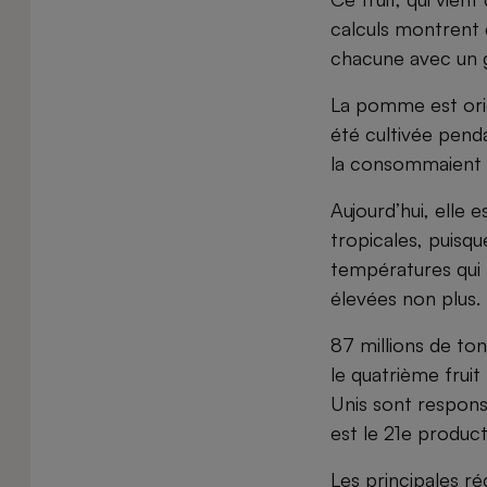
calculs montrent 
chacune avec un g
La pomme est orig
été cultivée pend
la consommaient 
Aujourd’hui, elle 
tropicales, puisq
températures qui 
élevées non plus.
87 millions de to
le quatrième fruit 
Unis sont respons
est le 21e produc
Les principales r