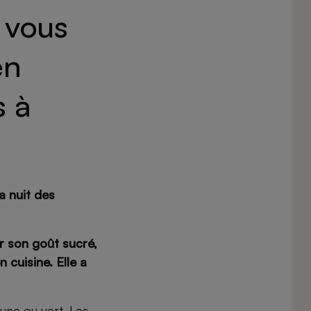
 vous
en
s à
la nuit des
r son goût sucré,
 cuisine. Elle a
aune ou vert. Les