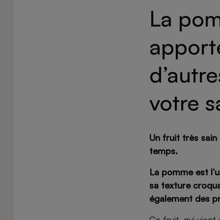
La pom
apport
d’autre
votre s
Un fruit très sain
temps.
La pomme est l’u
sa texture croqua
également des pro
Ce fruit, qui vien