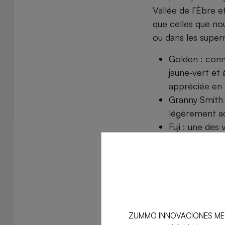
Vallée de l’Èbre e
que celles que no
ou dans les super
Golden : conn
jaune-vert et 
appréciée en p
Granny Smith :
légèrement aci
Fuji : une des
pommes des Ét
Une variété c
consommée c
Red Delicious
sa couleur ro
Delicious rest
ZUMMO INNOVACIONES MECÁNICA
Royal Gala : 