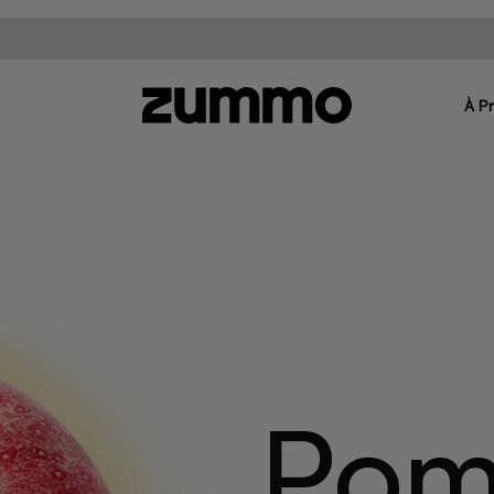
À P
Po