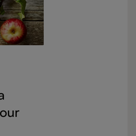
a
our