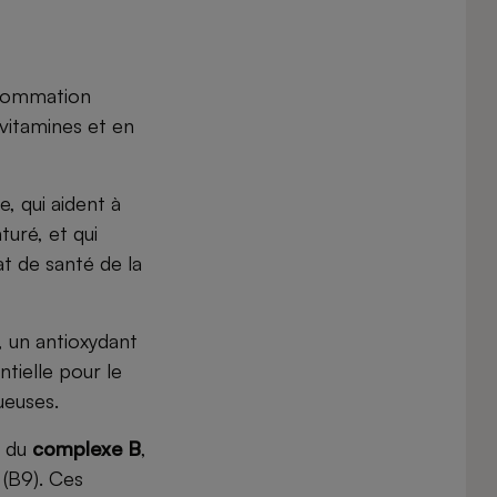
nsommation
 vitamines et en
e, qui aident à
uré, et qui
at de santé de la
 un antioxydant
tielle pour le
ueuses.
s du
complexe B
,
 (B9). Ces