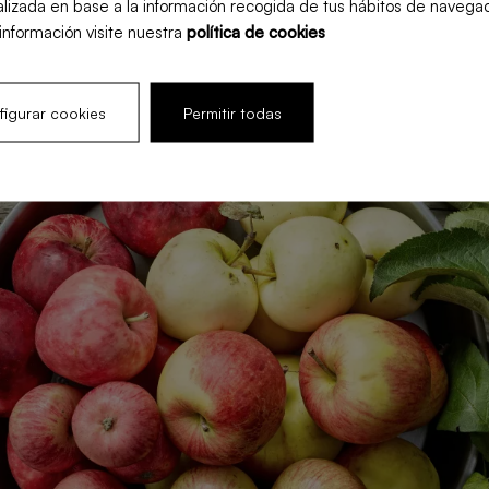
lizada en base a la información recogida de tus hábitos de navegac
) a une pulpe juteuse, croquante et sucrée, idéale po
información visite nuestra
política de cookies
salade.
igurar cookies
Permitir todas