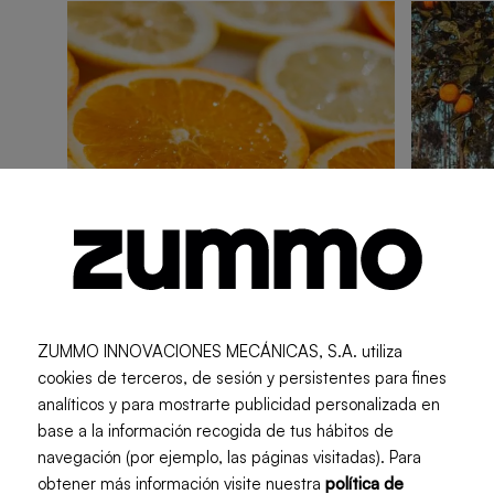
ZUMMO INNOVACIONES MECÁNICAS, S.A. utiliza
cookies de terceros, de sesión y persistentes para fines
analíticos y para mostrarte publicidad personalizada en
A fresh touch
A fresh 
base a la información recogida de tus hábitos de
navegación (por ejemplo, las páginas visitadas). Para
Les jus de fruits les
Comm
obtener más información visite nuestra
política de