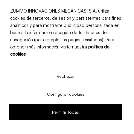
ZUMMO INNOVACIONES MECÁNICAS, S.A. utiliza
cookies de terceros, de sesión y persistentes para fines
Kit de Coupe en Tranches Isla
analíticos y para mostrarte publicidad personalizada en
base a la información recogida de tus hábitos de
navegación (por ejemplo, las páginas visitadas). Para
obtener más información visite nuestra
política de
cookies
Rechazar
Configurar cookies
Permitir todas