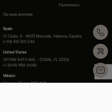
Fournisseurs
Où nous sommes
Spain
C/ Cádiz, 4 - 46113 Moncada. Valencia, España.
(+34) 961 301 246
United States
1411 NW 84TH AVE. - DORAL, FL 33126
+1 (844) 986 6646
México
Campos Elíseos 400-601,
Polanco Reforma Del. Miguel Hidalgo,
C.P. 11550, Ciudad de México.
+52 (55) 5985 9196
SPONSOR