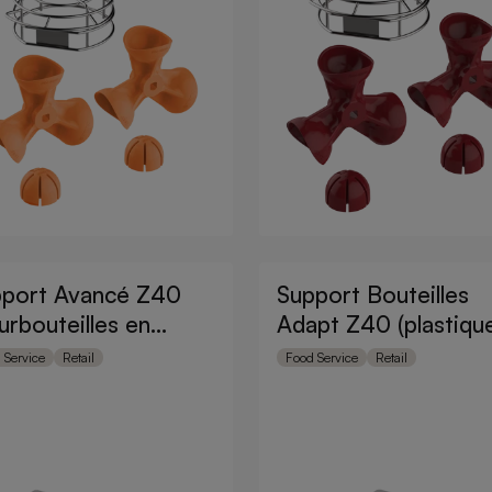
port Avancé Z40
Support Bouteilles
urbouteilles en
Adapt Z40 (plastique et
stique)
verre)
 Service
Retail
Food Service
Retail