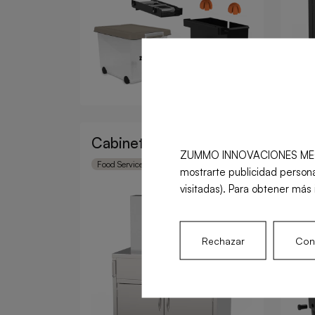
Cabinet Double Z40
Kit
ZUMMO INNOVACIONES MECÁNICA
Cla
Food Service
Retail
mostrarte publicidad persona
Food
visitadas). Para obtener más 
Rechazar
Conf