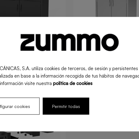
 d'Amélioration Z40
S, S.A. utiliza cookies de terceros, de sesión y persistentes pa
ssic
lizada en base a la información recogida de tus hábitos de navegac
 Service
Retail
información visite nuestra
política de cookies
igurar cookies
Permitir todas