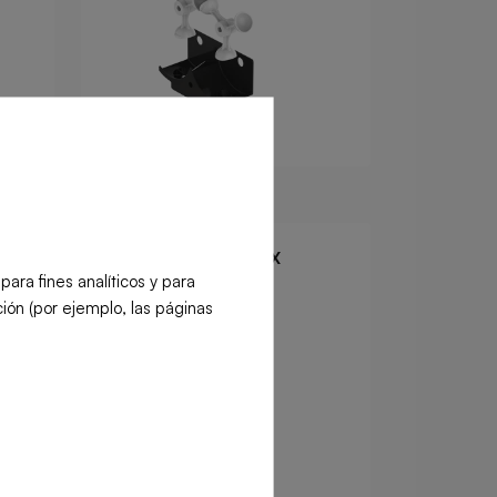
Z40
Kit Manches Inox
ra fines analíticos y para
Food Service
Retail
ión (por ejemplo, las páginas