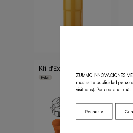
Kit d'Extraction M Z40
Kit
ZUMMO INNOVACIONES MECÁNICA
Retail
Retai
mostrarte publicidad persona
visitadas). Para obtener más 
Rechazar
Conf