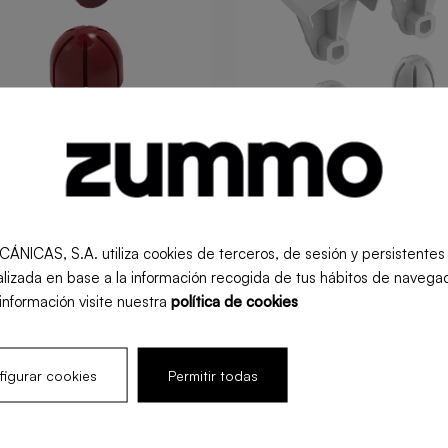
 d'Extraction L Z40
Kit d'Extraction XL 
S, S.A. utiliza cookies de terceros, de sesión y persistentes pa
l
Retail
lizada en base a la información recogida de tus hábitos de navegac
información visite nuestra
política de cookies
igurar cookies
Permitir todas