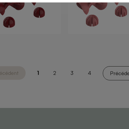
cédent
1
2
3
4
Précé