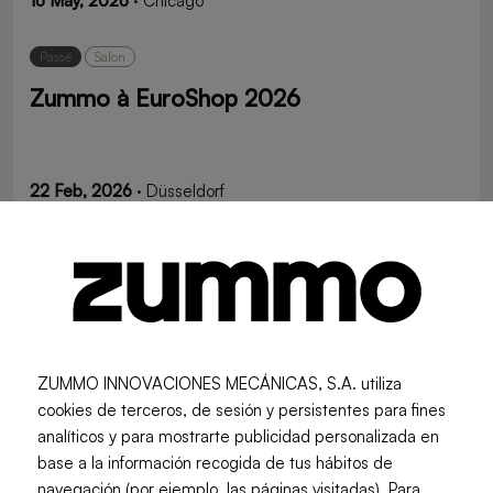
16 May, 2026
· Chicago
Passé
Salon
Zummo à EuroShop 2026
22 Feb, 2026
· Düsseldorf
Passé
Salon
INTERNORGA 2026
22 Feb, 2026
· Düsseldorf
ZUMMO INNOVACIONES MECÁNICAS, S.A. utiliza
cookies de terceros, de sesión y persistentes para fines
analíticos y para mostrarte publicidad personalizada en
Passé
Salon
base a la información recogida de tus hábitos de
Host Milano 2025 : Le Grand Événement
navegación (por ejemplo, las páginas visitadas). Para