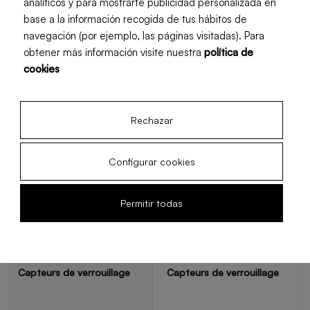
analíticos y para mostrarte publicidad personalizada en
Collecte des épluchures
Collecte des épluchures
base a la información recogida de tus hábitos de
9 L
5 L
navegación (por ejemplo, las páginas visitadas). Para
obtener más información visite nuestra
política de
cookies
Technologie
Technologie
Rechazar
Mode
Mode
-
Select / Manual
Configurar cookies
Programmeur
Programmeur
Permitir todas
Ouais
Ouais
Protection
Protection
Capteurs de verrouillage
Capteurs de verrouillage