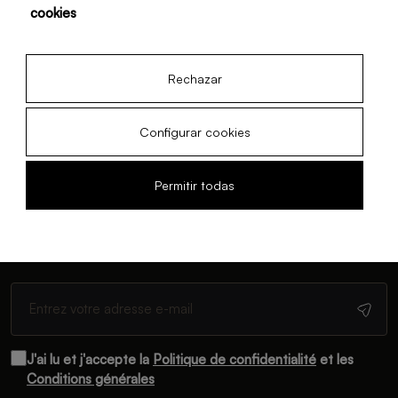
Qu’est-ce qu’un bar
cookies
à jus ?
04 Nov, 2025
Rechazar
Configurar cookies
Permitir todas
Bulletin d'information
Abonnez-vous et recevez des mises à jour mensuelles
J'ai lu et j'accepte la
Politique de confidentialité
et les
Conditions générales