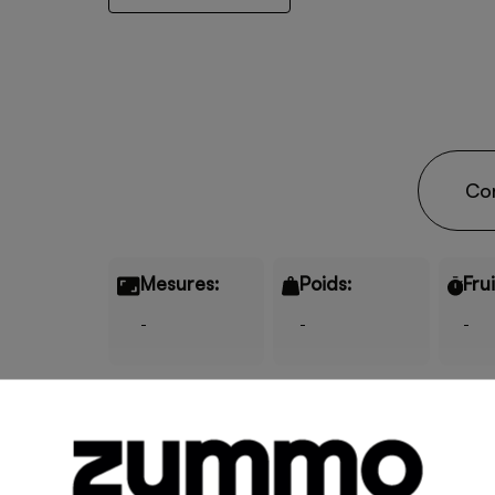
Co
Mesures:
Poids:
Fru
-
-
-