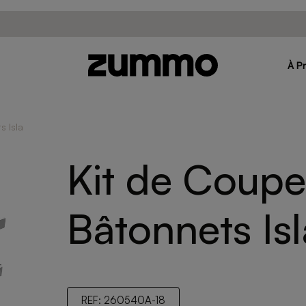
À P
s Isla
Kit de Coupe
Bâtonnets Isl
REF: 260540A-18