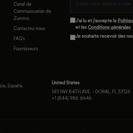
Canal de
Communication de
Zummo
J'ai lu et j'accepte la
Politiq
et les
Conditions générales
Contactez-nous
Je souhaite recevoir des n
FAQ’s
Fournisseurs
United States
cia, España.
1411 NW 84TH AVE. - DORAL, FL 33126
+1 (844) 986 6646