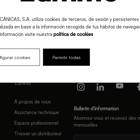
S, S.A. utiliza cookies de terceros, de sesión y persistentes pa
lizada en base a la información recogida de tus hábitos de navegac
información visite nuestra
política de cookies
igurar cookies
Permitir todas
Zummo
À propos de nous
Bulletin d'information
Assistance technique
Abonnez-vous et recevez des m
Espace professionnel
mensuelles
Trouver un distributeur