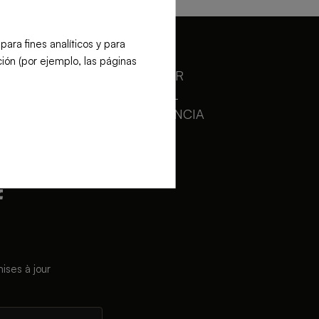
ra fines analíticos y para
ión (por ejemplo, las páginas
SPONSOR
OFFICIEL
DE VALENCIA
BASKET
ises à jour