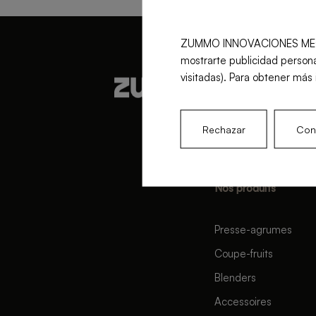
ZUMMO INNOVACIONES MECÁNICA
mostrarte publicidad persona
visitadas). Para obtener más 
Rechazar
Conf
Nos produits
Presse-agrumes
Coupe-fruits
Blenders
Accessoires