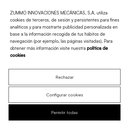
ZUMMO INNOVACIONES MECÁNICAS, S.A. utiliza
cookies de terceros, de sesión y persistentes para fines
analíticos y para mostrarte publicidad personalizada en
Newsletter
base a la información recogida de tus hábitos de
navegación (por ejemplo, las páginas visitadas). Para
Subscribe and receive monthly updates
obtener más información visite nuestra
política de
cookies
Rechazar
I have read and accept the
Privacy policy
and the
Terms
and conditions
Configurar cookies
I wish to receive news from Zummo.
Permitir todas