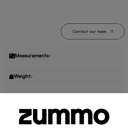
Contact our team
Measurements:
-
Weight:
-
Fruits/minute:
-